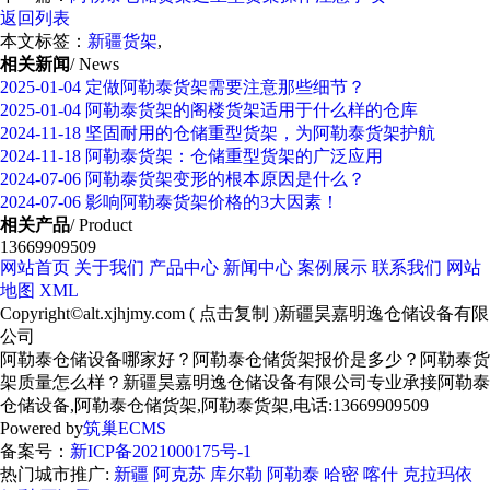
返回列表
本文标签：
新疆货架
,
相关新闻
/ News
2025-01-04
定做阿勒泰货架需要注意那些细节？
2025-01-04
阿勒泰货架的阁楼货架适用于什么样的仓库
2024-11-18
坚固耐用的仓储重型货架，为阿勒泰货架护航
2024-11-18
阿勒泰货架：仓储重型货架的广泛应用
2024-07-06
阿勒泰货架变形的根本原因是什么？
2024-07-06
影响阿勒泰货架价格的3大因素！
相关产品
/ Product
13669909509
网站首页
关于我们
产品中心
新闻中心
案例展示
联系我们
网站
地图
XML
Copyright©
alt.xjhjmy.com
(
点击复制
)新疆昊嘉明逸仓储设备有限
公司
阿勒泰仓储设备哪家好？阿勒泰仓储货架报价是多少？阿勒泰货
架质量怎么样？新疆昊嘉明逸仓储设备有限公司专业承接阿勒泰
仓储设备,阿勒泰仓储货架,阿勒泰货架,电话:13669909509
Powered by
筑巢ECMS
备案号：
新ICP备2021000175号-1
热门城市推广:
新疆
阿克苏
库尔勒
阿勒泰
哈密
喀什
克拉玛依