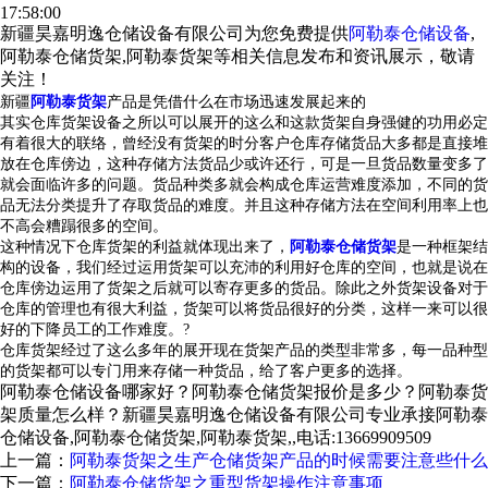
17:58:00
新疆昊嘉明逸仓储设备有限公司为您免费提供
阿勒泰仓储设备
,
阿勒泰仓储货架,阿勒泰货架等相关信息发布和资讯展示，敬请
关注！
新疆
阿勒泰货架
产品是凭借什么在市场迅速发展起来的
其实仓库货架设备之所以可以展开的这么和这款货架自身强健的功用必定
有着很大的联络，曾经没有货架的时分客户仓库存储货品大多都是直接堆
放在仓库傍边，这种存储方法货品少或许还行，可是一旦货品数量变多了
就会面临许多的问题。货品种类多就会构成仓库运营难度添加，不同的货
品无法分类提升了存取货品的难度。并且这种存储方法在空间利用率上也
不高会糟蹋很多的空间。
这种情况下仓库货架的利益就体现出来了，
阿勒泰仓储货架
是一种框架结
构的设备，我们经过运用货架可以充沛的利用好仓库的空间，也就是说在
仓库傍边运用了货架之后就可以寄存更多的货品。除此之外货架设备对于
仓库的管理也有很大利益，货架可以将货品很好的分类，这样一来可以很
好的下降员工的工作难度。
?
仓库货架经过了这么多年的展开现在货架产品的类型非常多，每一品种型
的货架都可以专门用来存储一种货品，给了客户更多的选择。
阿勒泰仓储设备哪家好？阿勒泰仓储货架报价是多少？阿勒泰货
架质量怎么样？新疆昊嘉明逸仓储设备有限公司专业承接阿勒泰
仓储设备,阿勒泰仓储货架,阿勒泰货架,,电话:13669909509
上一篇：
阿勒泰货架之生产仓储货架产品的时候需要注意些什么
下一篇：
阿勒泰仓储货架之重型货架操作注意事项