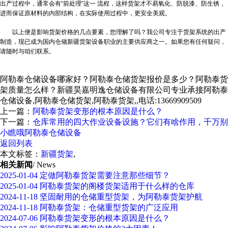
出产过程中，通常会有“前处理”这一 流程，这样货架才不易氧化、防脱漆、防生锈，
进而保证原材料的内部结构，在实际使用过程中，更安全美观。
以上便是影响货架价格的几点要素，您理解了吗？我公司专注于货架系统的出产
制造，现已成为国内仓储
新疆货架
设备职业的主要供应商之一。如果您有任何疑问，
请随时与咱们联系。
阿勒泰仓储设备哪家好？阿勒泰仓储货架报价是多少？阿勒泰货
架质量怎么样？新疆昊嘉明逸仓储设备有限公司专业承接阿勒泰
仓储设备,阿勒泰仓储货架,阿勒泰货架,,电话:13669909509
上一篇：
阿勒泰货架变形的根本原因是什么？
下一篇：
仓库常用的四大作业设备设施？它们有啥作用，千万别
小瞧哦阿勒泰仓储设备
返回列表
本文标签：
新疆货架
,
相关新闻
/ News
2025-01-04
定做阿勒泰货架需要注意那些细节？
2025-01-04
阿勒泰货架的阁楼货架适用于什么样的仓库
2024-11-18
坚固耐用的仓储重型货架，为阿勒泰货架护航
2024-11-18
阿勒泰货架：仓储重型货架的广泛应用
2024-07-06
阿勒泰货架变形的根本原因是什么？