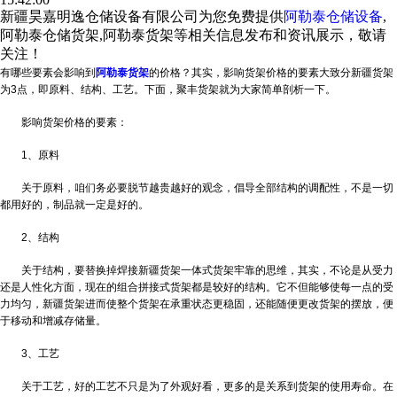
新疆昊嘉明逸仓储设备有限公司为您免费提供
阿勒泰仓储设备
,
阿勒泰仓储货架,阿勒泰货架等相关信息发布和资讯展示，敬请
关注！
有哪些要素会影响到
阿勒泰货架
的价格？其实，影响货架价格的要素大致分
新疆货架
为3点，即原料、结构、工艺。下面，聚丰货架就为大家简单剖析一下。
影响货架价格的要素：
1、原料
关于原料，咱们务必要脱节越贵越好的观念，倡导全部结构的调配性，不是一切
都用好的，制品就一定是好的。
2、结构
关于结构，要替换掉焊接
新疆货架
一体式货架牢靠的思维，其实，不论是从受力
还是人性化方面，现在的组合拼接式货架都是较好的结构。它不但能够使每一点的受
力均匀，
新疆货架
进而使整个货架在承重状态更稳固，还能随便更改货架的摆放，便
于移动和增减存储量。
3、工艺
关于工艺，好的工艺不只是为了外观好看，更多的是关系到货架的使用寿命。在