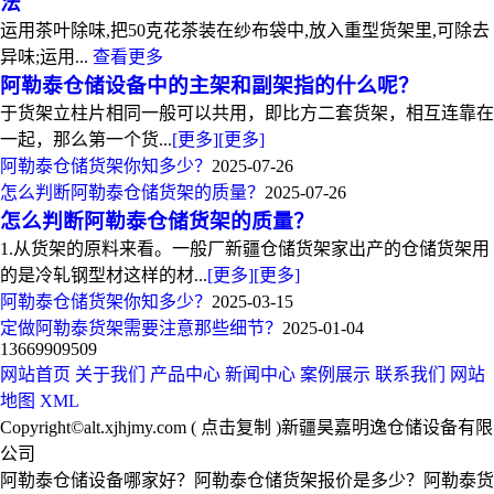
法
运用茶叶除味,把50克花茶装在纱布袋中,放入重型货架里,可除去
异味;运用...
查看更多
阿勒泰仓储设备中的主架和副架指的什么呢？
于货架立柱片相同一般可以共用，即比方二套货架，相互连靠在
一起，那么第一个货...
[更多]
[更多]
阿勒泰仓储货架你知多少？
2025-07-26
怎么判断阿勒泰仓储货架的质量？
2025-07-26
怎么判断阿勒泰仓储货架的质量？
1.从货架的原料来看。一般厂新疆仓储货架家出产的仓储货架用
的是冷轧钢型材这样的材...
[更多]
[更多]
阿勒泰仓储货架你知多少？
2025-03-15
定做阿勒泰货架需要注意那些细节？
2025-01-04
13669909509
网站首页
关于我们
产品中心
新闻中心
案例展示
联系我们
网站
地图
XML
Copyright©
alt.xjhjmy.com
(
点击复制
)新疆昊嘉明逸仓储设备有限
公司
阿勒泰仓储设备哪家好？阿勒泰仓储货架报价是多少？阿勒泰货