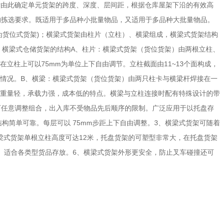
然后由此确定单元货架的跨度、深度、层间距，根据仓库屋架下沿的有效高
0%的拣选要求。既适用于多品种小批量物品，又适用于多品种大批量物品。
为货位式货架)；横梁式货架由柱片（立柱）、横梁组成，横梁式货架结构
 横梁式仓储货架的结构A、柱片：横梁式货架（货位货架）由两根立柱、
立柱上可以75mm为单位上下自由调节。立柱截面由11~13个面构成，
情况。B、横梁：横梁式货架（货位货架）由两只柱卡与横梁杆焊接在一
重量轻，承载力强，成本低的特点。横梁与立柱连接时配有特殊设计的带
可任意调整组合，出入库不受物品先后顺序的限制。广泛应用于以托盘存
简单可靠。每层可以 75mm步距上下自由调整。3、横梁式货架可随着
横梁式货架单根立柱高度可达12米，托盘货架的可塑型非常大，在托盘货架
。适合各类型货品存放。6、横梁式货架外形更安全，防止叉车碰撞还可