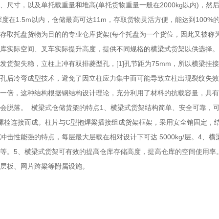
尺寸，以及单托载重量和堆高(单托货物重量一般在2000kg以内)，
深度在1.5m以内，仓储最高可达11m，存取货物灵活方便，能达到10
存取托盘货物为目的的专业仓库货架(每个托盘为一个货位，因此又被称
库实际空间、叉车实际提升高度，提供不同规格的横梁式货架以供选择。
架失稳，立柱上冲有双排菱型孔，[1]孔节距为75mm，所以横梁挂接在
孔后冷弯成型技术，避免了因立柱应力集中而可能导致立柱出现裂纹失效
一倍，这种结构根据钢结构设计理论，充分利用了材料的抗载容量，具有
会脱落。 横梁式仓储货架的特点1、横梁式货架结构简单、安全可靠，
栓连接而成。柱片与C型抱焊梁插接组成货架框架，采用安全销固定，结构
击性能强的特点，每层最大层载在相对设计下可达 5000kg/层。4、
等。5、横梁式货架可有效的提高仓库存储高度，提高仓库的空间使用率
、层板、网片跨梁等附属设施。