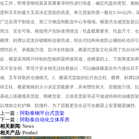
化工作，即将货物包装及其重量等特性进行组盘，确定托盘的类型、规格、
度和叉车的最大叉高决定货架的高度。单元货架跨度一般在3.3m以内，
广泛应用于制造业、第三方物流和配送中心等领域。横梁式仓储货架是以
简洁、安全可靠。根据用户实际使用情况：托盘载重要求、托盘尺寸、仓
横撑、斜撑以尼龙自锁螺栓连接而成，组合式结构有效防止螺栓松动后引发货
惯性距大、承载能力强、抗冲击性能强，横梁式货架立柱采用了先自动冲
起，横梁采用两片特制的型抱焊梁焊接而成，使横梁的上、下面厚度加厚
耳片安全销，带耳片安全销无法轻易拔出，可以确保横梁在外力撞击后不
储、叉车存取的仓储模式。2、横梁式货架的柱片由立柱、横撑、斜撑以螺
得立柱、横梁规格的大小决定层载要求，具有惯性矩大、层载能力强、抗冲
基础上搭建模具货架、阁楼货架、立体库货架等还可做成特殊的油桶货架
以增加立柱护脚、防撞杆。为了层载更安全还可在横梁上安置横梁搁挡
上一篇：
阿勒泰钢平台式货架
下一篇：
阿勒泰自动化立体库房
相关新闻
/ News
相关产品
/ Product