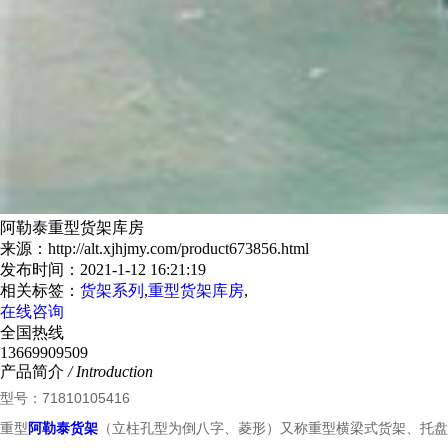
阿勒泰重型货架库房
来源：http://alt.xjhjmy.com/product673856.html
发布时间：2021-1-12 16:21:19
相关标签：
货架系列
,
重型货架库房
,
在线咨询
全国热线
13669909509
产品简介
/ Introduction
型号：71810105416
重型
阿勒泰货架
（立柱孔型为倒八字、菱形）又称重型横梁式货架、托盘