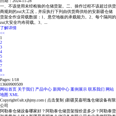
日期：2024-11-28
一、不该使用未经检验的仓储货架。二、操作过程不该超过供货
商规则的zui大工况，并应执行下列由供货商供给的安新疆仓储
货架全作业荷载数据：​1、悬空地板的承载能力。2、每个隔间的
zui大安全均布荷载。3、...
了解详情
<<
1
2
3
4
5
6
7
8
>>
Pages: 1/18
13669909509
网站首页
关于我们
产品中心
新闻中心
案例展示
联系我们
网站
地图
XML
Copyright©
alt.xjhjmy.com
(
点击复制
)新疆昊嘉明逸仓储设备有限
公司
阿勒泰仓储设备哪家好？阿勒泰仓储货架报价是多少？阿勒泰货