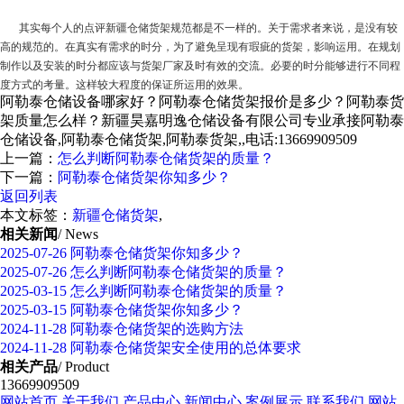
其实每个人的点评
新疆仓储货架
规范都是不一样的。关于需求者来说，是没有较
高的规范的。在真实有需求的时分，为了避免呈现有瑕疵的货架，影响运用。在规划
制作以及安装的时分都应该与货架厂家及时有效的交流。必要的时分能够进行不同程
度方式的考量。这样较大程度的保证所运用的效果。
阿勒泰仓储设备哪家好？阿勒泰仓储货架报价是多少？阿勒泰货
架质量怎么样？新疆昊嘉明逸仓储设备有限公司专业承接阿勒泰
仓储设备,阿勒泰仓储货架,阿勒泰货架,,电话:13669909509
上一篇：
怎么判断阿勒泰仓储货架的质量？
下一篇：
阿勒泰仓储货架你知多少？
返回列表
本文标签：
新疆仓储货架
,
相关新闻
/ News
2025-07-26
阿勒泰仓储货架你知多少？
2025-07-26
怎么判断阿勒泰仓储货架的质量？
2025-03-15
怎么判断阿勒泰仓储货架的质量？
2025-03-15
阿勒泰仓储货架你知多少？
2024-11-28
阿勒泰仓储货架的选购方法
2024-11-28
阿勒泰仓储货架安全使用的总体要求
相关产品
/ Product
13669909509
网站首页
关于我们
产品中心
新闻中心
案例展示
联系我们
网站