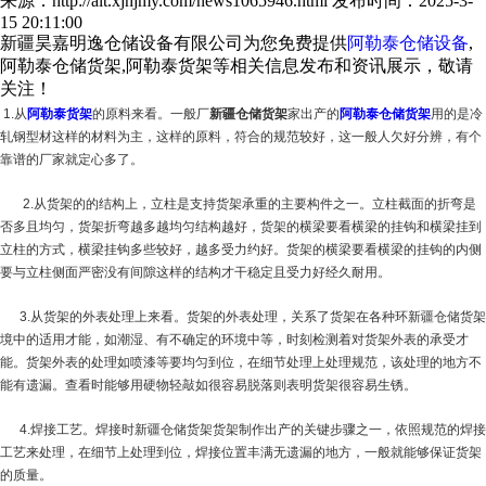
来源：http://alt.xjhjmy.com/news1065946.html
发布时间：2025-3-
15 20:11:00
新疆昊嘉明逸仓储设备有限公司为您免费提供
阿勒泰仓储设备
,
阿勒泰仓储货架,阿勒泰货架等相关信息发布和资讯展示，敬请
关注！
1.从
阿勒泰货架
的原料来看。一般厂
新疆仓储货架
家出产的
阿勒泰仓储货架
用的是冷
轧钢型材这样的材料为主，这样的原料，符合的规范较好，这一般人欠好分辨，有个
靠谱的厂家就定心多了。
2.从货架的的结构上，立柱是支持货架承重的主要构件之一。立柱截面的折弯是
否多且均匀，货架折弯越多越均匀结构越好，货架的横梁要看横梁的挂钩和横梁挂到
立柱的方式，横梁挂钩多些较好，越多受力约好。货架的横梁要看横梁的挂钩的内侧
要与立柱侧面严密没有间隙这样的结构才干稳定且受力好经久耐用。
3.从货架的外表处理上来看。货架的外表处理，关系了货架在各种环
新疆仓储货架
境中的适用才能，如潮湿、有不确定的环境中等，时刻检测着对货架外表的承受才
能。货架外表的处理如喷漆等要均匀到位，在细节处理上处理规范，该处理的地方不
能有遗漏。查看时能够用硬物轻敲如很容易脱落则表明货架很容易生锈。
4.焊接工艺。焊接时
新疆仓储货架
货架制作出产的关键步骤之一，依照规范的焊接
工艺来处理，在细节上处理到位，焊接位置丰满无遗漏的地方，一般就能够保证货架
的质量。