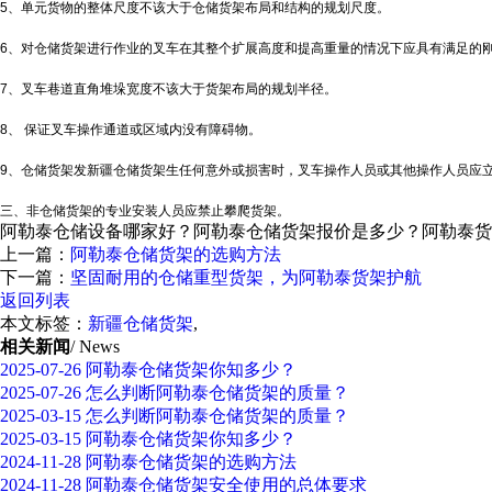
5、单元货物的整体尺度不该大于仓储货架布局和结构的规划尺度。
6、对仓储货架进行作业的叉车在其整个扩展高度和提高重量的情况下应具有满足的
7、叉车巷道直角堆垛宽度不该大于货架布局的规划半径。
8、 保证叉车操作通道或区域内没有障碍物。
9、仓储货架发
新疆仓储货架
生任何意外或损害时，叉车操作人员或其他操作人员应
三、非仓储货架的专业安装人员应禁止攀爬货架。
阿勒泰仓储设备哪家好？阿勒泰仓储货架报价是多少？阿勒泰货架质量
上一篇：
阿勒泰仓储货架的选购方法
下一篇：
坚固耐用的仓储重型货架，为阿勒泰货架护航
返回列表
本文标签：
新疆仓储货架
,
相关新闻
/ News
2025-07-26
阿勒泰仓储货架你知多少？
2025-07-26
怎么判断阿勒泰仓储货架的质量？
2025-03-15
怎么判断阿勒泰仓储货架的质量？
2025-03-15
阿勒泰仓储货架你知多少？
2024-11-28
阿勒泰仓储货架的选购方法
2024-11-28
阿勒泰仓储货架安全使用的总体要求