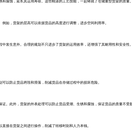
锈和腐蚀，延长其运用寿命。这些精湛的工艺技能，一起铸就了仓储重型货架的质量
。例如，货架的层高可以依据货品的高度进行调整，进步空间利用率。
程中发生意外。合理的规划不只进步了货架的运用效率，还增强了其耐用性和安全性
划可以防止货品坍毁和滑落，削减货品在存储过程中的损坏危险。
保证。此外，货架的外表处理可以防止货品受潮、生锈和腐蚀，保证货品的质量不受
以直接在货架之间进行操作，削减了转移时刻和人力本钱。