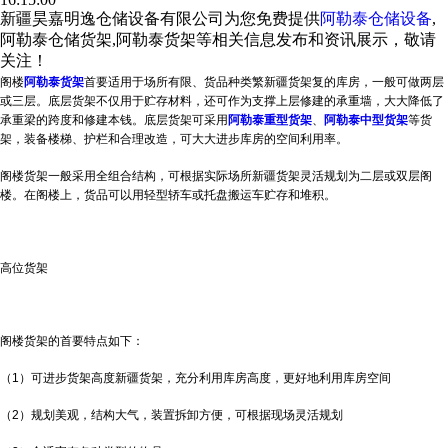
新疆昊嘉明逸仓储设备有限公司为您免费提供
阿勒泰仓储设备
,
阿勒泰仓储货架,阿勒泰货架等相关信息发布和资讯展示，敬请
关注！
阁楼
阿勒泰货架
首要适用于场所有限、货品种类繁
新疆货架
复的库房，一般可做两层
或三层。底层货架不仅用于贮存材料，还可作为支撑上层修建的承重墙，大大降低了
承重梁的跨度和修建本钱。底层货架可采用
阿勒泰重型货架
、
阿勒泰中型货架
等货
架，装备楼梯、护栏和合理改造，可大大进步库房的空间利用率。
阁楼货架一般采用全组合结构，可根据实际场所
新疆货架
灵活规划为二层或双层阁
楼。在阁楼上，货品可以用轻型轿车或托盘搬运车贮存和堆积。
高位货架
阁楼货架的首要特点如下：
（1）可进步货架高度
新疆货架
，充分利用库房高度，更好地利用库房空间
（2）规划美观，结构大气，装置拆卸方便，可根据现场灵活规划