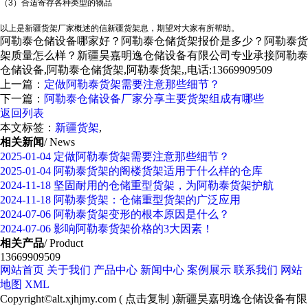
（3）合适寄存各种类型的物品
以上是新疆货架厂家概述的信新疆货架
息，期望对大家有所帮助。
阿勒泰仓储设备哪家好？阿勒泰仓储货架报价是多少？阿勒泰货
架质量怎么样？新疆昊嘉明逸仓储设备有限公司专业承接阿勒泰
仓储设备,阿勒泰仓储货架,阿勒泰货架,,电话:13669909509
上一篇：
定做阿勒泰货架需要注意那些细节？
下一篇：
阿勒泰仓储设备厂家分享主要货架组成有哪些
返回列表
本文标签：
新疆货架
,
相关新闻
/ News
2025-01-04
定做阿勒泰货架需要注意那些细节？
2025-01-04
阿勒泰货架的阁楼货架适用于什么样的仓库
2024-11-18
坚固耐用的仓储重型货架，为阿勒泰货架护航
2024-11-18
阿勒泰货架：仓储重型货架的广泛应用
2024-07-06
阿勒泰货架变形的根本原因是什么？
2024-07-06
影响阿勒泰货架价格的3大因素！
相关产品
/ Product
13669909509
网站首页
关于我们
产品中心
新闻中心
案例展示
联系我们
网站
地图
XML
Copyright©
alt.xjhjmy.com
(
点击复制
)新疆昊嘉明逸仓储设备有限