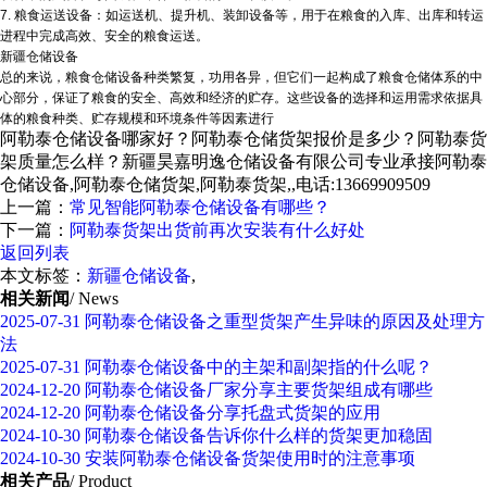
7. 粮食运送设备：如运送机、提升机、装卸设备等，用于在粮食的入库、出库和转运
进程中完成高效、安全的粮食运送。
新疆仓储设备
总的来说，粮食仓储设备种类繁复，功用各异，但它们一起构成了粮食仓储体系的中
心部分，保证了粮食的安全、高效和经济的贮存。这些设备的选择和运用需求依据具
体的粮食种类、贮存规模和环境条件等因素进行
阿勒泰仓储设备哪家好？阿勒泰仓储货架报价是多少？阿勒泰货
架质量怎么样？新疆昊嘉明逸仓储设备有限公司专业承接阿勒泰
仓储设备,阿勒泰仓储货架,阿勒泰货架,,电话:13669909509
上一篇：
常见智能阿勒泰仓储设备有哪些？
下一篇：
阿勒泰货架出货前再次安装有什么好处
返回列表
本文标签：
新疆仓储设备
,
相关新闻
/ News
2025-07-31
阿勒泰仓储设备之重型货架产生异味的原因及处理方
法
2025-07-31
阿勒泰仓储设备中的主架和副架指的什么呢？
2024-12-20
阿勒泰仓储设备厂家分享主要货架组成有哪些
2024-12-20
阿勒泰仓储设备分享托盘式货架的应用
2024-10-30
阿勒泰仓储设备告诉你什么样的货架更加稳固
2024-10-30
安装阿勒泰仓储设备货架使用时的注意事项
相关产品
/ Product