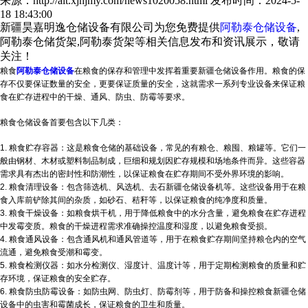
来源：http://alt.xjhjmy.com/news1020058.html
发布时间：2024-5-
18 18:43:00
新疆昊嘉明逸仓储设备有限公司为您免费提供
阿勒泰仓储设备
,
阿勒泰仓储货架,阿勒泰货架等相关信息发布和资讯展示，敬请
关注！
粮食
阿勒泰仓储设备
在粮食的保存和管理中发挥着重要
新疆仓储设备
作用。粮食的保
存不仅要保证数量的安全，更要保证质量的安全，这就需求一系列专业设备来保证粮
食在贮存进程中的干燥、通风、防虫、防霉等要求。
粮食仓储设备首要包含以下几类：
1. 粮食贮存容器：这是粮食仓储的基础设备，常见的有粮仓、粮囤、粮罐等。它们一
般由钢材、木材或塑料制品制成，巨细和规划因贮存规模和场地条件而异。这些容器
需求具有杰出的密封性和防潮性，以保证粮食在贮存期间不受外界环境的影响。
2. 粮食清理设备：包含筛选机、风选机、去石
新疆仓储设备
机等。这些设备用于在粮
食入库前铲除其间的杂质，如砂石、秸秆等，以保证粮食的纯净度和质量。
3. 粮食干燥设备：如粮食烘干机，用于降低粮食中的水分含量，避免粮食在贮存进程
中发霉变质。粮食的干燥进程需求准确操控温度和湿度，以避免粮食受损。
4. 粮食通风设备：包含通风机和通风管道等，用于在粮食贮存期间坚持粮仓内的空气
流通，避免粮食受潮和霉变。
5. 粮食检测仪器：如水分检测仪、湿度计、温度计等，用于定期检测粮食的质量和贮
存环境，保证粮食的安全贮存。
6. 粮食防虫防霉设备：如防虫网、防虫灯、防霉剂等，用于防备和操控粮食
新疆仓储
设备
中的虫害和霉菌成长，保证粮食的卫生和质量。