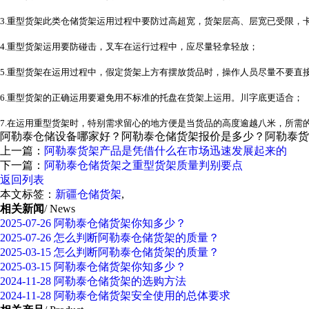
3.重型货架此类仓储货架运用过程中要防过高超宽，货架层高、层宽已受限，卡
4.重型货架运用要防碰击，叉车在运行过程中，应尽量轻拿轻放；
5.重型货架在运用过程中，假定货架上方有摆放货品时，操作人员尽量不要直
6.重型货架的正确运用要避免用不标准的托盘在货架上运用。川字底更适合；
7.在运用重型货架时，特别需求留心的地方便是当货品的高度逾越八米，所
阿勒泰仓储设备哪家好？阿勒泰仓储货架报价是多少？阿勒泰货架质量
上一篇：
阿勒泰货架产品是凭借什么在市场迅速发展起来的
下一篇：
阿勒泰仓储货架之重型货架质量判别要点
返回列表
本文标签：
新疆仓储货架
,
相关新闻
/ News
2025-07-26
阿勒泰仓储货架你知多少？
2025-07-26
怎么判断阿勒泰仓储货架的质量？
2025-03-15
怎么判断阿勒泰仓储货架的质量？
2025-03-15
阿勒泰仓储货架你知多少？
2024-11-28
阿勒泰仓储货架的选购方法
2024-11-28
阿勒泰仓储货架安全使用的总体要求