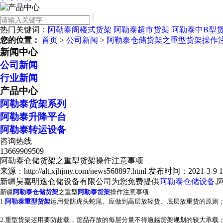
热门关键词：
阿勒泰阁楼式货架
阿勒泰超市货架
阿勒泰中B型
您的位置：
首页
>
公司新闻
>
阿勒泰仓储货架之重型货架操作
新闻中心
公司新闻
行业新闻
产品中心
阿勒泰货架系列
阿勒泰升降平台
阿勒泰转运设备
咨询热线
13669909509
阿勒泰仓储货架之重型货架操作注意事项
来源：http://alt.xjhjmy.com/news568897.html
发布时间：2021-3-9 12
新疆昊嘉明逸仓储设备有限公司为您免费提供
阿勒泰仓储设备
,
新疆
阿勒泰仓储货架
之重型
阿勒泰货架
操作注意事项
1.
阿勒泰重型货架
运用要防虎头蛇尾。应做到高层放轻货、底层放重货的原则
2.重型货架运用要防超载，货品存放的每层分量不得逾越货架规划的较大承载