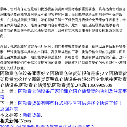
最终，售后有保证也是咱们挑选货架供货商时要考虑的重要要素。具有杰出售后服务
意味着供货商能够及时响应和处理客户的问题，而且能够供给及时的保护和保养服
务。在挑选货架供货商时，咱们能够了解一下供货商是否供给免费维修保养服务，维
修保养周期是多久，维修保养的内容有哪些等。此外，咱们还
新疆货架
能够咨询一下
供货商的售后服务电话和地址等信息，以便在需求售后服务时能够及时联系到供货
商。
总归，挑选新疆的货架直供厂家时，咱们要重视货架的质量、价格以及售后服务等要
素。经过挑选那些具有杰出口碑、高质量规范的厂家，挑选价格合理的供货商，而且
重点留意售后服务，咱们能够获得质量好、价格合理、售后有保证的货架产品。这不
仅能够进步咱们在仓储和展现方面的效率，还能够为咱
新疆货架
们的公司或企业发明
更好的经济效益。
阿勒泰仓储设备哪家好？阿勒泰仓储货架报价是多少？阿勒泰货
架质量怎么样？新疆昊嘉明逸仓储设备有限公司专业承接阿勒泰
仓储设备,阿勒泰仓储货架,阿勒泰货架,,电话:13669909509
上一篇：
阿勒泰仓储设备厂家详细介绍仓储货架的功能及注意事
项
下一篇：
阿勒泰货架有哪些样式和型号可供选择？快速了解！
返回列表
本文标签：
新疆货架
,
相关新闻
/ News
2025-01-04
定做阿勒泰货架需要注意那些细节？