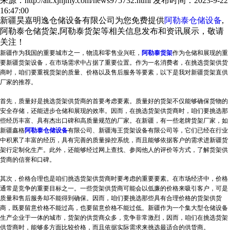
来源：http://alt.xjhjmy.com/news975732.html
发布时间：2023-9-22
16:47:00
新疆昊嘉明逸仓储设备有限公司为您免费提供
阿勒泰仓储设备
,
阿勒泰仓储货架,阿勒泰货架等相关信息发布和资讯展示，敬请
关注！
新疆作为我国的重要城市之一，物流和零售业兴旺，
阿勒泰货架
作为仓储和展现的重
要
新疆货架
设备，在市场需求中占据了重要位置。作为一名消费者，在挑选货架供货
商时，咱们要重视货架的质量、价格以及售后服务等要素，以下是我对新疆货架直供
厂家的推荐。
首先，质量好是挑选货架供货商的首要考虑要素。质量好的货架不仅能够确保货物的
安全存储，还能进步仓储和展现的效率。因而，在挑选货架供货商时，咱们要挑选那
些经历丰富、具有杰出口碑和高质量规范的厂家。在新疆，有一些老牌货架厂家，如
新疆鑫格
阿勒泰仓储设备
有限公司、新疆海王货架设备有限公司等，它们已经在行业
中积累了丰富的经历，具有完善的质量操控系统，而且能够依据客户的需求进
新疆货
架
行定制化生产。此外，还能够经过网上查找、参阅他人的评价等方式，了解货架供
货商的信誉和口碑。
其次，价格合理也是咱们挑选货架供货商时要考虑的重要要素。在市场经济中，价格
通常是竞争的重要目标之一。一些货架供货商可能会以低廉的价格来吸引客户，可是
质量和售后服务却不能得到确保。因而，咱们要挑选那些具有合理价格的货架供货
商，既要留意价格不能过高，也要留意价格不能过低。新疆作为一个集大型仓储设备
生产企业于一体的城市，货架的供货商众多，竞争非常激烈，因而，咱们在挑选货架
供货商时，能够多方面比较价格，而且依据实际需求来挑选最适合的供货商。