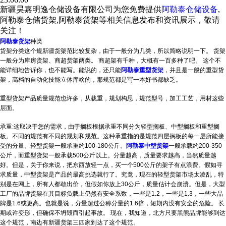
新疆昊嘉明逸仓储设备有限公司为您免费提供
阿勒泰仓储设备
,
阿勒泰仓储货架,阿勒泰货架等相关信息发布和资讯展示，敬请
关注！
阿勒泰货架
种类
货架分类这个规
新疆货架
范比较复杂，由于一般分为几类，所以简略说明一下。 货架
一般分为库房货架、商超货架两类。 商超架有千种，大概有一百多种了吧。 这个不
能详细地告诉你，也不能写。能说的，还只能
阿勒泰重型货架
，并且是一般的重型货
架，高档的自动化技能立体库啥的，那规范都是写一本好书都缺乏。
重型货架产品质量规范也许多，从载重，规划构思，规范型号，加工工艺，用材这些
层面。
承重:这取决于您的需求，由于搁板根据承重不同分为轻型搁板、中型搁板和重型搁
板。不同的规范有不同的规划和规范。这种承重指的是规范四层搁板的每一层所能接
受的分量。轻型货架一般承重约100-180公斤。
阿勒泰中型货架
一般承载约200-350
公斤，而重型货架一般承载500公斤以上。分量越高，质量要求越高，当然质量越
好。但是，关于你来说，把东西放轻一点，买一个500公斤的架子有点浪费。假如寻
求质量，中型货架是产品的最高挑选就行了。究竟，现在的轻型货架市场太凌乱，特
别是在网上，所有人都敢出价，但假如你放上30公斤，质量估计会崩溃。但是，大型
工厂的品牌货架在其目标负载上仍然有安全系数，一些是1.2，一些是1.3，一些大品
牌是1.6或更高。也就是说，分量超过公称分量的1.6倍，短期内没有安全的危险。 长
期或许变形，但确保不坍毁而引起事故。 现在，我知道，北方只要黑熊品牌能够到达
这个规范，南边有
新疆货架
三四家到达了这个规范。