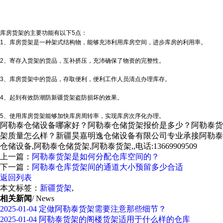
库房货架的主要功能有以下5点：
1、库房货架是一种架式结构物，能够充沛利用库房空间，进步库房的利用率。
2、寄存入货架的货品，互补挤压，充沛确保了物资的完整性。
3、库房货架中的货品，存取便利，便利工作人员清点办理库存。
4、起到有效防潮防
新疆货架
盗防损坏的效果。
5、使用库房货架能够加快库房周转率，实现库房次序化办理。
阿勒泰仓储设备哪家好？阿勒泰仓储货架报价是多少？阿勒泰货
架质量怎么样？新疆昊嘉明逸仓储设备有限公司专业承接阿勒泰
仓储设备,阿勒泰仓储货架,阿勒泰货架,,电话:13669909509
上一篇：
阿勒泰货架是如何分配仓库空间的？
下一篇：
阿勒泰仓库货架间的通道大小预留多少合适
返回列表
本文标签：
新疆货架
,
相关新闻
/ News
2025-01-04
定做阿勒泰货架需要注意那些细节？
2025-01-04
阿勒泰货架的阁楼货架适用于什么样的仓库