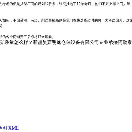
先考虑的便是货架厂商的规划和服务，终究挑选了12年老店，他们不只支撑上门丈量
久如新，不因受潮、污染、剐蹭而损耗则是我们在挑选货架时的另一大考虑因素。这
忧。
相信各个商铺开工后必将迎来暖春。
怎么样？新疆昊嘉明逸仓储设备有限公司专业承接阿勒泰仓储设备,阿
地图
XML