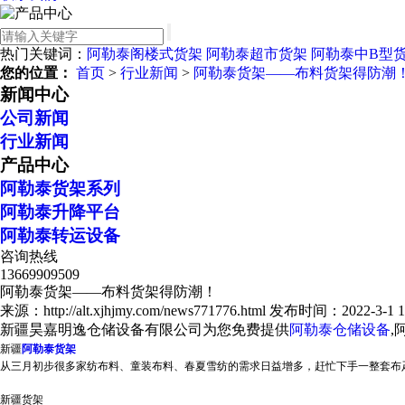
热门关键词：
阿勒泰阁楼式货架
阿勒泰超市货架
阿勒泰中B型
您的位置：
首页
>
行业新闻
>
阿勒泰货架——布料货架得防潮
新闻中心
公司新闻
行业新闻
产品中心
阿勒泰货架系列
阿勒泰升降平台
阿勒泰转运设备
咨询热线
13669909509
阿勒泰货架——布料货架得防潮！
来源：http://alt.xjhjmy.com/news771776.html
发布时间：2022-3-1 12
新疆昊嘉明逸仓储设备有限公司为您免费提供
阿勒泰仓储设备
,
新疆
阿勒泰货架
从三月初步很多家纺布料、童装布料、春夏雪纺的需求日益增多，赶忙下手一整套布
新疆货架