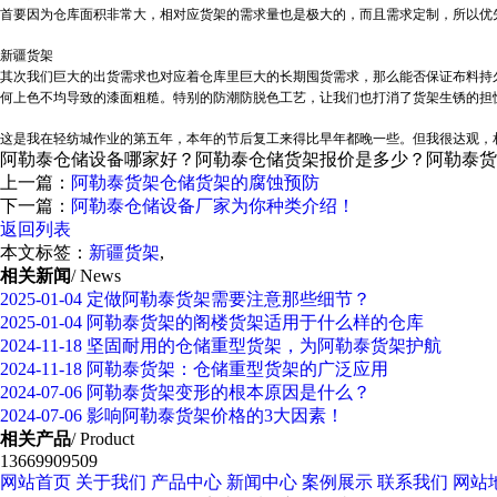
首要因为仓库面积非常大，相对应货架的需求量也是极大的，而且需求定制，所以优
新疆货架
其次我们巨大的出货需求也对应着仓库里巨大的长期囤货需求，那么能否保证布料持
何上色不均导致的漆面粗糙。特别的防潮防脱色工艺，让我们也打消了货架生锈的担
这是我在轻纺城作业的第五年，本年的节后复工来得比早年都晚一些。但我很达观，
阿勒泰仓储设备哪家好？阿勒泰仓储货架报价是多少？阿勒泰货架质量
上一篇：
阿勒泰货架仓储货架的腐蚀预防
下一篇：
阿勒泰仓储设备厂家为你种类介绍！
返回列表
本文标签：
新疆货架
,
相关新闻
/ News
2025-01-04
定做阿勒泰货架需要注意那些细节？
2025-01-04
阿勒泰货架的阁楼货架适用于什么样的仓库
2024-11-18
坚固耐用的仓储重型货架，为阿勒泰货架护航
2024-11-18
阿勒泰货架：仓储重型货架的广泛应用
2024-07-06
阿勒泰货架变形的根本原因是什么？
2024-07-06
影响阿勒泰货架价格的3大因素！
相关产品
/ Product
13669909509
网站首页
关于我们
产品中心
新闻中心
案例展示
联系我们
网站