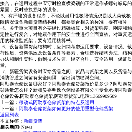
接合，在运用过程中应守时检查横梁锁的正常运作或螺钉螺母的
紧固，及时替换损坏的设备。
5、有严峻的设备程序，不论以耐用性极限情况仍是以大荷载极
限情况设备新疆货架结构时，都要契合相关的标准，要有核算
书。关于重大项目有必要经过精确核算，对货架强度、刚度和稳
定性进行复合，对地震作用下的安全性进行全面查核。对重复运
用的标准型货架，要有通用核算书。
6、设备新疆货架结构时，应归纳考虑运用要求、设备情况、载
荷性质、资料供应及设备条件等要素，合理选择结构办法、结构
办法和制作资料，做到技术先进、经济合理、安全适用、保证质
量。
7、新疆货架设备时应给货品之间、货品与货架之间以及货品与
消防管道之间留有安全间隔，留出消防喷淋空间。
阿勒泰仓储设备哪家好？阿勒泰仓储货架报价是多少？阿勒泰货
架质量怎么样？新疆昊嘉明逸仓储设备有限公司专业承接阿勒泰
仓储设备,阿勒泰仓储货架,阿勒泰货架,,电话:13669909509
上一篇：
移动式阿勒泰仓储货架的特点及运用
下一篇：
阿勒泰仓储货架如何更好的使用重型仓储货架
返回列表
本文标签：
新疆货架
,
相关新闻
/ News