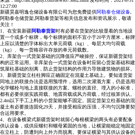
来源：http://alt.xjhjmy.com/news675882.html
发布时间：2021-8-31
12:27:00
新疆昊嘉明逸仓储设备有限公司为您免费提供
阿勒泰仓储设备
,
阿勒泰仓储货架,阿勒泰货架等相关信息发布和资讯展示，敬请
关注！
1、在安装新疆
阿勒泰货架
时有必要在货架的比较显着的当地设
置一个或多个标牌，每个标牌的面积不宜小于20平方厘米，标牌
上应以清楚的字体标出大单元荷载（kg）、每层大均匀荷载
（kg）、每一货格容许存放的单元荷载数。
2、库架合一式货架基础的沉降值应严峻操控，保证新疆货架结
构的正常运用。非库架合一式货架在设备时应留心货架基础和建
筑屋柱基础的别离，防止货架结构的作用力导致建筑物的损坏。
3、新疆货架立柱柱脚应正确固定在混凝土基础上。要知道货架
同地上的联接办法是选用预埋件，选用二次灌溉方案，仍是选用
化学螺栓与地上直接联接的方案。螺栓的直径、埋入的小标准，
都有必要依据实践荷载、地震荷载或风力荷载，经过核算供认。
2.4m以下手工上料的小货架能够不固定。固定货架立柱基础的混
凝土有必要接连固化29天，并接受相应的压强，不均匀沉降要契
合运用要求。
4、在设备横梁式新疆货架时就留心每根横梁的两头有必要配备
供认设备，或供应螺钉和螺母紧固的当地，让横梁能稳定地固定
在立柱上，防遭到向上外力而脱离。要保证横梁与其供认设备的