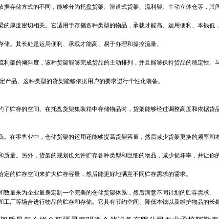
依据存储方式的不同，能够分为托盘货架、滑道式货架、流利架、主动立体仓等，其
梁的厚度密切相关。它适用于存储各种类型的物品，承载才能高、运用便利、本钱低
存储。其长处是运用便利、承载才能高、易于办理和操控流量。
流利架的倾斜度，该种货架能够完成货品的主动排列，并且能够保持货品的稳定性。
固定产品。这种类型的货架能够依据用户的要求进行个性化装备。
约了贮存的空间。在托盘货架集装箱中存储物品时，货架能够经过调整高度和依据货
负。在零售业中，仓储货架的运用还能够提高货架容量，然后减少货架更换的频率和
和质量。另外，货架的规划也允许贮存各种类型和巨细的物品，减少损坏率，并让你
给定的贮存空间来扩大贮存容量，然后能更好地满意不同贮存需求的需求。
和数量来为企业量身定制一个完美的仓储货架体系，然后满意不同计划的贮存需求。
和工厂等场合进行物品的贮存和存储。它具有节约空间、降低本钱以及维护物品的长