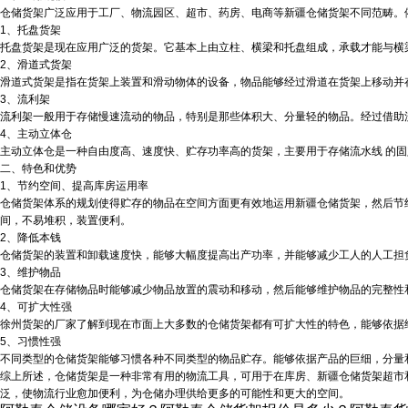
仓储货架广泛应用于工厂、物流园区、超市、药房、电商等
新疆仓储货架
不同范畴。
1、托盘货架
托盘货架是现在应用广泛的货架。它基本上由立柱、横梁和托盘组成，承载才能与横
2、滑道式货架
滑道式货架是指在货架上装置和滑动物体的设备，物品能够经过滑道在货架上移动并
3、流利架
流利架一般用于存储慢速流动的物品，特别是那些体积大、分量轻的物品。经过借助
4、主动立体仓
主动立体仓是一种自由度高、速度快、贮存功率高的货架，主要用于存储流水线 的
二、特色和优势
1、节约空间、提高库房运用率
仓储货架体系的规划使得贮存的物品在空间方面更有效地运用
新疆仓储货架
，然后节
间，不易堆积，装置便利。
2、降低本钱
仓储货架的装置和卸载速度快，能够大幅度提高出产功率，并能够减少工人的人工担
3、维护物品
仓储货架在存储物品时能够减少物品放置的震动和移动，然后能够维护物品的完整性
4、可扩大性强
徐州货架的厂家了解到现在市面上大多数的仓储货架都有可扩大性的特色，能够依据
5、习惯性强
不同类型的仓储货架能够习惯各种不同类型的物品贮存。能够依据产品的巨细，分量
综上所述，仓储货架是一种非常有用的物流工具，可用于在库房、
新疆仓储货架
超市
泛，使物流行业愈加便利，为仓储办理供给更多的可能性和更大的空间。