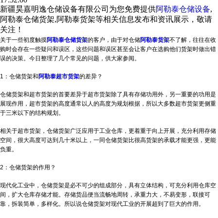
新疆昊嘉明逸仓储设备有限公司为您免费提供
阿勒泰仓储设备
,
阿勒泰仓储货架,阿勒泰货架等相关信息发布和资讯展示，敬请
关注！
关于一些初度触摸
阿勒泰仓储货架
的客户，由于对仓储
阿勒泰货架
不了解，往往在收
购时会存在一些疑问和误区，这些问题和误区甚至会让客户在选购他们货架时做出错
误的决策。今日整理了几个常见的问题，供大家参阅。
1：仓储货架和
阿勒泰超市货架
的差异？
仓储货架和超市货架的首要差异于超市货架除了具有存储功用外，另一重要的功用是
展现作用，超市货架的高度通常以人的高度为规划根据，所以大多数超市货架更侧重
于三米以下的结构规划。
相关于超市货架，仓储货架广泛应用于工业仓库，更着重于向上开展，充分利用存储
空间，很大高度可达到几十米以上，一同仓储货架比很高货架的承载才能更强，更能
负重。
2：仓储货架的作用？
现代化工业中，仓储货架是必不可少的组成部分，具有立体结构，可充分利用仓库空
间，扩大仓库存储才能。存储货品便当流畅地周转，承重力大，不易变形，联接可
靠，拆装简单，多样化。所以说仓储货架对现代工业的开展超到了巨大的作用。