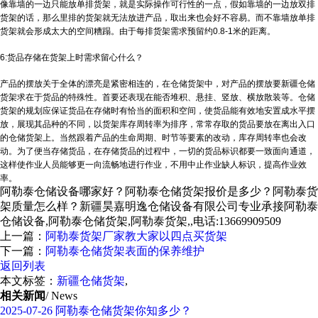
像靠墙的一边只能放单排货架，就是实际操作可行性的一点，假如靠墙的一边放双排
货架的话，那么里排的货架就无法放进产品，取出来也会好不容易。而不靠墙放单排
货架就会形成太大的空间糟蹋。由于每排货架需求预留约0.8-1米的距离。
6:货品存储在货架上时需求留心什么？
产品的摆放关于全体的漂亮是紧密相连的，在仓储货架中，对产品的摆放要
新疆仓储
货架
求在于货品的特殊性。首要还表现在能否堆积、悬挂、竖放、横放散装等。仓储
货架的规划应保证货品在存储时有恰当的面积和空间，使货品能有效地安置成水平摆
放，展现其品种的不同，以货架库存周转率为排序，常常存取的货品要放在离出入口
的仓储货架上。当然跟着产品的生命周期、时节等要素的改动，库存周转率也会改
动。为了便当存储货品，在存储货品的过程中，一切的货品标识都要一致面向通道，
这样使作业人员能够更一向流畅地进行作业，不用中止作业缺人标识，提高作业效
率。
阿勒泰仓储设备哪家好？阿勒泰仓储货架报价是多少？阿勒泰货
架质量怎么样？新疆昊嘉明逸仓储设备有限公司专业承接阿勒泰
仓储设备,阿勒泰仓储货架,阿勒泰货架,,电话:13669909509
上一篇：
阿勒泰货架厂家教大家以四点买货架
下一篇：
阿勒泰仓储货架表面的保养维护
返回列表
本文标签：
新疆仓储货架
,
相关新闻
/ News
2025-07-26
阿勒泰仓储货架你知多少？