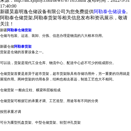
来源：http://alt.xjhjmy.com/news787165.html
发布时间：2022-3-31
17:40:00
新疆昊嘉明逸仓储设备有限公司为您免费提供
阿勒泰仓储设备
,
阿勒泰仓储货架,阿勒泰货架等相关信息发布和资讯展示，敬请
关注！
新疆
阿勒泰仓储货架
仓储与包装、运送、装卸、分拣、信息办理是物流的六大根本功用。
新疆仓储
阿勒泰货架
货架是仓储的首要设备之一。
可以说，货架是现代工业仓库、物流中心、配送中心必不可少的组成部分。
仓储货架首要是差异于超市货架，超市货架除具有存储功用外，另一重要的功用就是
展现作用。两种货架的功用各异，结构也相去甚远，制造工艺也大不相同。
仓储货架 一般由立柱、横梁和层板组成
仓储货架可根据它的承重才调、工艺造型、用途等有不同的分类
按照承重才调
可分为重型托盘货架、中型仓储货架、轻型冲孔货架