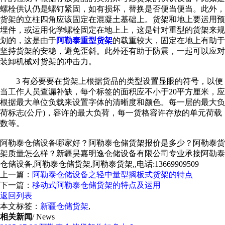
螺栓供认仍是螺钉紧固，如有损坏，替换是否便当便当。此外，
货架的立柱四角应该固定在混凝土基础上。货架和地上要运用预
埋件，或运用化学螺栓固定在地上上，这是针对重型的货架来规
划的，这是由于
阿勒泰重型货架
的载重较大，固定在地上有助于
坚持货架的安稳，避免歪斜。此外还有助于防震，一起可以应对
装卸机械对货架的冲击力。
3 有必要要在货架上根据货品的类型设置显眼的符号，以便
当工作人员查漏补缺，每个标签的面积应不小于20平方厘米，应
根据最大单位负载来设置字体的清晰度和颜色。每一层的最大负
荷标志(公斤)，容许的最大负荷，每一货格容许存放的单元荷载
数等。
阿勒泰仓储设备哪家好？阿勒泰仓储货架报价是多少？阿勒泰货
架质量怎么样？新疆昊嘉明逸仓储设备有限公司专业承接阿勒泰
仓储设备,阿勒泰仓储货架,阿勒泰货架,,电话:13669909509
上一篇：
阿勒泰仓储设备之轻中量型搁板式货架的特点
下一篇：
移动式阿勒泰仓储货架的特点及运用
返回列表
本文标签：
新疆仓储货架
,
相关新闻
/ News