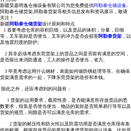
新疆昊嘉明逸仓储设备有限公司为您免费提供
阿勒泰仓储设备
,
阿勒泰仓储货架,阿勒泰货架等相关信息发布和资讯展示，敬请
关注！
新疆
阿勒泰仓储货架
设计原则和特点
1 首要考虑仓库的容积巨细，以及货品的体积，分量，巨细
等，叉车装卸是否便当，叉车的冲力是否会损害
阿勒泰货架
，以
及地震烈度的防护;
2 其非必须考虑东莞货架上的货品之间是否留有满意的空间，
是否留出来消防通道，工人的操作是否便当，省力。
3 毕竟考虑运用什么钢材，表面如何做防锈处理等等。在确保
货架满意需求的一起，下降东莞货架的造价和本钱。
除此之外，还应考虑到的问题有：
1 货架的运用要求，载荷性质，是否能满意所存放货品的悉
数要求，组装是否便当便当，物品的装卸是否简单易行等等以及
货架的规范，间隙是否可以满意仓库的需求。
2 货架的耐压性和防火性以及防震功用是否满意仓库现有条
件的检测，根据存放货品的类别来考虑货架的供认设备，比如是