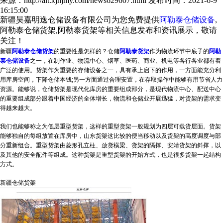
来源：http://alt.xjhjmy.com/news629607.html
发布时间：2021-6-9
16:15:00
新疆昊嘉明逸仓储设备有限公司为您免费提供
阿勒泰仓储设备
,
阿勒泰仓储货架,阿勒泰货架等相关信息发布和资讯展示，敬请
关注！
新疆
阿勒泰仓储货架
的重要性是怎样的？仓储
阿勒泰货架
作为物流环节中底子的
阿勒
泰仓储设备
之一，在制作业、物流中心、烟草、医药、商业、机电等各行各业都有着
广泛的使用。货架作为重要的存储设备之一，具有承上启下的作用，一方面能充分利
用库房空间，下降仓储本钱;另一方面通过合理安置，在存取操作中能够有用节省人力
资源。能够说，仓储货架是现代化库房的重要组成部分，是现代物流中心、配送中心
的重要组成部分跟着中国经济的全体增长，物流和仓储业开展迅猛，对货架的需求变
得越来越大。
我们也能够称之为低层重型货架，这样的重型货架一般规划为四层可载货层面。货架
能够独自的每组放置在库房中，山东货架这比较的便当移动以及货架的高度调度与部
分重新组合。重型货架由菱形孔立柱、放货横梁、货架的隔撑、安靖货架的斜撑，以
及其他的安全配件等组成。这种货架是重型货架的开始方式，也是很多货架一起结构
方式。
新疆仓储货架