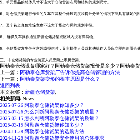
5、单元货品的总体尺寸不该大于仓储货架布局和结构的规划尺寸。
6、对仓储货架进行作业的叉车在其整个伸展高度和提升分量的情况下应具有满足的
7、叉车巷道直角堆垛宽度不该大于货架布局的规划半径。
8、 确保叉车操作通道
新疆仓储货架
或区域内没有障碍物。
9、仓储货架发生任何意外或损伤时，叉车操作人员或其他操作人员应立即向
新疆仓
三、非仓储货架的专业装置人员应禁止攀爬货架。
阿勒泰仓储设备哪家好？阿勒泰仓储货架报价是多少？阿勒泰货架质量
上一篇：
阿勒泰仓库货架厂告诉你提高仓储管理的方法
下一篇：
阿勒泰货架变形的根本原因是什么？
返回列表
本文标签：
新疆仓储货架
,
相关新闻
/ News
2025-07-26
阿勒泰仓储货架你知多少？
2025-07-26
怎么判断阿勒泰仓储货架的质量？
2025-03-15
怎么判断阿勒泰仓储货架的质量？
2025-03-15
阿勒泰仓储货架你知多少？
2024-11-28
阿勒泰仓储货架的选购方法
2024-11-28
阿勒泰仓储货架安全使用的总体要求