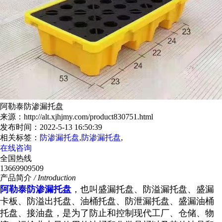
阿勒泰防渗漏托盘
来源：http://alt.xjhjmy.com/product830751.html
发布时间：2022-5-13 16:50:39
相关标签：
防渗漏托盘
,
防渗漏托盘
,
在线咨询
全国热线
13669909509
产品简介
/ Introduction
阿勒泰防渗漏托盘
，也叫盛漏托盘、防溢漏托盘、盛漏
卡板、防溢出托盘、油桶托盘、防泄漏托盘、盛漏油桶
托盘、接油盘，是为了防止和控制现代工厂、仓储、物