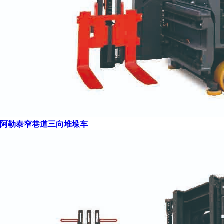
阿勒泰窄巷道三向堆垛车