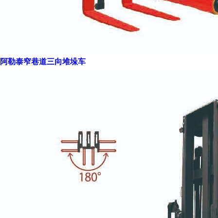
阿勒泰窄巷道三向堆垛车