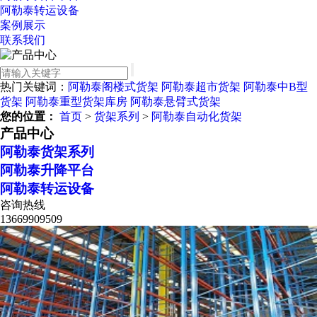
阿勒泰转运设备
案例展示
联系我们
热门关键词：
阿勒泰阁楼式货架
阿勒泰超市货架
阿勒泰中B型
货架
阿勒泰重型货架库房
阿勒泰悬臂式货架
您的位置：
首页
>
货架系列
>
阿勒泰自动化货架
产品中心
阿勒泰货架系列
阿勒泰升降平台
阿勒泰转运设备
咨询热线
13669909509