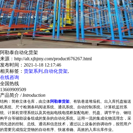
阿勒泰自动化货架
来源：http://alt.xjhjmy.com/product676267.html
发布时间：2021-1-18 12:17:46
相关标签：
货架系列
,
自动化货架
,
在线咨询
全国热线
13669909509
产品简介
/ Introduction
结构：简称立体仓库，由立体
阿勒泰货架
、有轨巷道堆垛机、出入库托盘输送
机系统、尺寸检测条码阅读系统、通讯系统、自动控制系统、计算机监控系
统、计算机管理系统以及其他如电线电缆桥架配电柜、托盘、调节平台、钢结
构平台等辅助设备组成的复杂的自动化系统。运用一流的集成化物流理念，采
用先进的控制、总线、通讯和信息技术，通过以上设备的协调动作，按照用户
的需要完成指定货物的自动有序、快速准确、高效的入库出库作业。