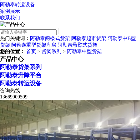
阿勒泰转运设备
案例展示
联系我们
热门关键词：
阿勒泰阁楼式货架
阿勒泰超市货架
阿勒泰中B型
货架
阿勒泰重型货架库房
阿勒泰悬臂式货架
您的位置：
首页
>
货架系列
>
阿勒泰中型货架
产品中心
阿勒泰货架系列
阿勒泰升降平台
阿勒泰转运设备
咨询热线
13669909509