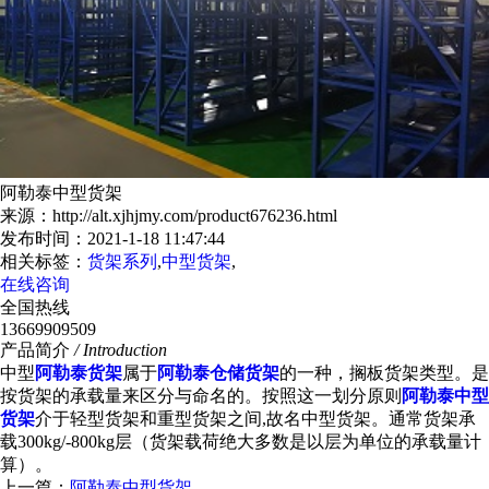
阿勒泰中型货架
来源：http://alt.xjhjmy.com/product676236.html
发布时间：2021-1-18 11:47:44
相关标签：
货架系列
,
中型货架
,
在线咨询
全国热线
13669909509
产品简介
/ Introduction
中型
阿勒泰货架
属于
阿勒泰仓储货架
的一种，搁板货架类型。是
按货架的承载量来区分与命名的。按照这一划分原则
阿勒泰中型
货架
介于轻型货架和重型货架之间,故名中型货架。通常货架承
载300kg/-800kg层（货架载荷绝大多数是以层为单位的承载量计
算）。
上一篇：
阿勒泰中型货架