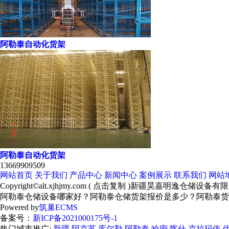
阿勒泰自动化货架
阿勒泰自动化货架
13669909509
网站首页
关于我们
产品中心
新闻中心
案例展示
联系我们
网站
Copyright©
alt.xjhjmy.com
(
点击复制
)新疆昊嘉明逸仓储设备有限
阿勒泰仓储设备哪家好？阿勒泰仓储货架报价是多少？阿勒泰货架质
Powered by
筑巢ECMS
备案号：
新ICP备2021000175号-1
热门城市推广:
新疆
阿克苏
库尔勒
阿勒泰
哈密
喀什
克拉玛依