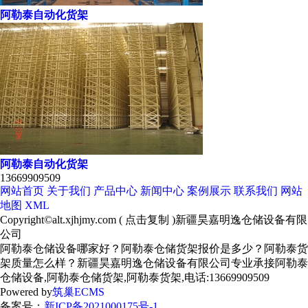
阿勒泰自动化货架
阿勒泰自动化货架
13669909509
网站首页
关于我们
产品中心
新闻中心
案例展示
联系我们
网站
地图
XML
Copyright©
alt.xjhjmy.com
(
点击复制
)新疆昊嘉明逸仓储设备有限
公司
阿勒泰仓储设备哪家好？阿勒泰仓储货架报价是多少？阿勒泰货
架质量怎么样？新疆昊嘉明逸仓储设备有限公司专业承接阿勒泰
仓储设备,阿勒泰仓储货架,阿勒泰货架,电话:13669909509
Powered by
筑巢ECMS
备案号：
新ICP备2021000175号-1