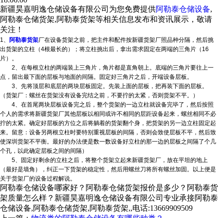
新疆昊嘉明逸仓储设备有限公司为您免费提供
阿勒泰仓储设备
,
阿勒泰仓储货架,阿勒泰货架等相关信息发布和资讯展示，敬请
关注！
1、
阿勒泰货架
厂在设备货架之前，把主件和配件按
新疆货架厂
照品种分隔，然后挑
出货架的立柱（4根最长的）；将立柱挑出后，拿出需求固定在两端的三角片（16
片）。
2、在每根立柱的两端装上三角片，角片都是直角朝上。底端的三角片要往上一
点，留出最下面的层板与地面的间隔。固定好三角片之后，开端设备层板。
3、先将顶层和底层的两块层板固定。先装上面的层板，把再装下面的层板。
（货架厂：螺丝在货架没有设备完结之前，不要拧的太紧，否则货架不平。）
4、在首尾两块层板设备完之后，整个货架的一边立柱就设备完毕了，然后按照
个人的需求将
新疆货架厂
其他层板以相同或许不相同的层距设备起来，螺丝相同不必
拧的太紧。确定好层板的方位之后将躺着的货架翻个身，把货架的另一边立柱固定起
来。留意：设备另两根立柱时要特别重视层板的间隔，否则会致使层板不平，然后致
使深圳货架不平衡。最好的办法便是数一数设备好立柱的那一边的层板之间隔了个几
个孔，以此确定层板之间的间隔）
5、固定好剩余的立柱之后，将整个货架立起来
新疆货架厂
，放在平坦的地上
（最好是墙角），纠正一下货架的稳定性，然后用螺丝刀将所有螺丝加固。以上便是
关于货架厂的设备过程解说。
阿勒泰仓储设备哪家好？阿勒泰仓储货架报价是多少？阿勒泰货
架质量怎么样？新疆昊嘉明逸仓储设备有限公司专业承接阿勒泰
仓储设备,阿勒泰仓储货架,阿勒泰货架,,电话:13669909509