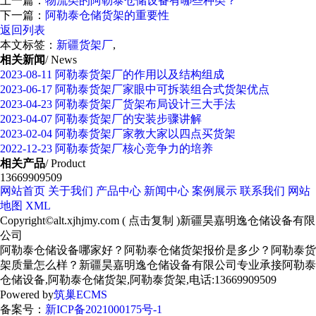
上一篇：
物流类的阿勒泰仓储设备有哪些种类？
下一篇：
阿勒泰仓储货架的重要性
返回列表
本文标签：
新疆货架厂
,
相关新闻
/ News
2023-08-11
阿勒泰货架厂的作用以及结构组成
2023-06-17
阿勒泰货架厂家眼中可拆装组合式货架优点
2023-04-23
阿勒泰货架厂货架布局设计三大手法
2023-04-07
阿勒泰货架厂的安装步骤讲解
2023-02-04
阿勒泰货架厂家教大家以四点买货架
2022-12-23
阿勒泰货架厂核心竞争力的培养
相关产品
/ Product
13669909509
网站首页
关于我们
产品中心
新闻中心
案例展示
联系我们
网站
地图
XML
Copyright©
alt.xjhjmy.com
(
点击复制
)新疆昊嘉明逸仓储设备有限
公司
阿勒泰仓储设备哪家好？阿勒泰仓储货架报价是多少？阿勒泰货
架质量怎么样？新疆昊嘉明逸仓储设备有限公司专业承接阿勒泰
仓储设备,阿勒泰仓储货架,阿勒泰货架,电话:13669909509
Powered by
筑巢ECMS
备案号：
新ICP备2021000175号-1