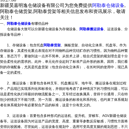
新疆昊嘉明逸仓储设备有限公司为您免费提供
阿勒泰仓储设备
,
阿勒泰仓储货架,阿勒泰货架等相关信息发布和资讯展示，敬请
关注！
一、
阿勒泰仓储设备
有哪些品种
仓储设备大致可以分
新疆仓储设备
为存储设备、
阿勒泰搬运设备
、运送设备、分
拣设备等品种：
1、存储设备：包含托盘
阿勒泰货架
、搁板货架、自动化立体库、托盘等。作为
存储设备，其柔性化重点表现在对不同物料品种完结贮存的习惯性。因为物料品种繁
复，形态万千，要做到这一点并不简单。从技术上讲，组合式货架的规划理念是十分
契合柔性化的需求的。此外，单元化作业起到了标准产品外形的效果。因而，我们看
到的存储配备，尤其是托盘货架（包含自动化立体库），在长时间的使用中，现已具
备一定的柔性。
2、搬运设备：首要包含各种叉车、托盘搬运车、地牛等。搬运设备在规划过程
中，产品现已实现系列化和标准化，并很好地考虑了多种情况下的习惯性问题，可以
说是柔性化执行得最好的物流配备之一。叉车经过改换属具，变得十分通用，只在特
别少的情况下不能习惯。另一方面，搬运设备的标准化和系列化，也约束了体系规划
者在体系规划中有必要契合产品的标准，这是十分有意义的。
3、运送设备：首要包含多种形式的运送机、提升机、穿梭车、AGV
新疆仓储设
备
等。运送设备因为对运送产品的宽度、高度、重量等参数反应敏感，习惯性方面将
变得比较困难。尽管如此，运送设备在规划中，选用可变高度支腿的规划思想，不只