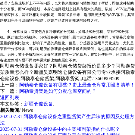
处理了安装现场所上不平等问题，也为将来搬家的习惯性供给了帮助，即便这种帮助
十分有限。而AGV的规划，本身在道路规划上就具有很大的柔性。以前，AGV选用电
磁感应技术，其道路相对比较固定，曩昔10多年来，选用激光扶引的AGV体系，其道
路规划完全可以由软件完结，这是产品柔性化规划的经典之作。
4、分拣设备：首要包含多种形式的分拣机，如滑块式分拣机、穿插带式分拣
机、跃起轮式分拣机等。分拣设备的习惯性问题与运送设备根本共同，首要受尺度和
重量的限制比较大，影响了产品的柔性化。但是，分拣设备选用单元化规划，尤其是
穿插带分拣设备，可以对场所的依
新疆仓储设备
赖逐渐降低，这也是其柔性的根本表
现。另外，鉴于分拣功率和设备的速度存在一定的联系，在实际使用中，经过调理设
备速度然后习惯不同功率需求的比如也层出不穷。
阿勒泰仓储设备哪家好？阿勒泰仓储货架报价是多少？阿勒泰货
架质量怎么样？新疆昊嘉明逸仓储设备有限公司专业承接阿勒泰
仓储设备,阿勒泰仓储货架,阿勒泰货架,,电话:13669909509
上一篇：
阿勒泰仓储设备有哪些？史上最全仓库常用设备清单！
下一篇：
阿勒泰货架是如何分配仓库空间的？
返回列表
本文标签：
新疆仓储设备
,
相关新闻
/ News
2025-07-31
阿勒泰仓储设备之重型货架产生异味的原因及处理方
法
2025-07-31
阿勒泰仓储设备中的主架和副架指的什么呢？