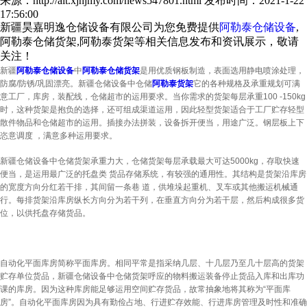
来源：http://alt.xjhjmy.com/news547801.html
发布时间：2021-1-22
17:56:00
新疆昊嘉明逸仓储设备有限公司为您免费提供
阿勒泰仓储设备
,
阿勒泰仓储货架,阿勒泰货架等相关信息发布和资讯展示，敬请
关注！
新疆
阿勒泰仓储设备
中
阿勒泰仓储货架
是用优质钢板制造，表面选用静电喷涂处理，
防腐/防锈/巩固漂亮。新疆仓储设备中仓储
阿勒泰货架
它的各种规格及承重规划可满
意工厂，库房，装配线，仓储超市的运用要求。当你需求的货架每层承重100 -150kg
时，这种货架是抱负的选择，还可组成渠道运用，因此轻型货架适合于工厂贮存轻型
散件物品和仓储超市的运用。插接办法拼装，设备拆开便当，用途广泛。钢层板上下
恣意调度 ，满意多种运用要求。
新疆仓储设备中仓储货架承重力大，仓储货架每层承载最大可达5000kg，存取快速
便当，是运用最广泛的托盘类 货品存储系统，有较强的通用性。其结构是货架沿库房
的宽度方向分红若干排，其间留一条巷 道，供堆垛起重机、叉车或其他搬运机械通
行。每排货架沿库房纵长方向分为若干列，在垂直方向分为若干层，然后构成很多货
位，以供托盘存储货品。
自动化平面库房简称平面库房。相同平常是指采纳几层、十几层乃至几十层高的货架
贮存单位货品，新疆仓储设备中仓储货架呼应的物料搬运装备停止货品入库和出库功
课的库房。因为这种库房能足够运用空间贮存货品，故常抽象地将其称为“平面库
房”。自动化平面库房因为具有勤俭占地、行进贮存效能、行进库房管理及时性和准确