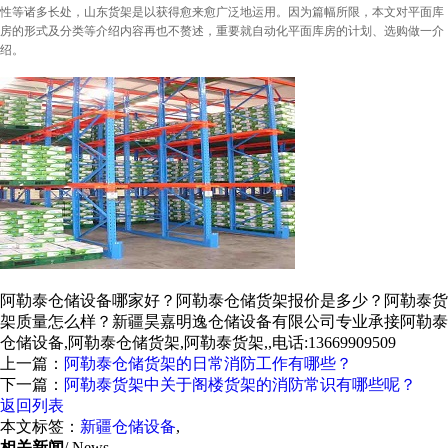
性等诸多长处，山东货架是以获得愈来愈广泛地运用。因为篇幅所限，本文对平面库
房的形式及分类等介绍内容再也不赘述，重要就自动化平面库房的计划、选购做一介
绍。
阿勒泰仓储设备哪家好？阿勒泰仓储货架报价是多少？阿勒泰货
架质量怎么样？新疆昊嘉明逸仓储设备有限公司专业承接阿勒泰
仓储设备,阿勒泰仓储货架,阿勒泰货架,,电话:13669909509
上一篇：
阿勒泰仓储货架的日常消防工作有哪些？
下一篇：
阿勒泰货架中关于阁楼货架的消防常识有哪些呢？
返回列表
本文标签：
新疆仓储设备
,
相关新闻
/ News