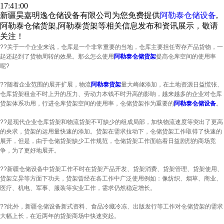
17:41:00
新疆昊嘉明逸仓储设备有限公司为您免费提供
阿勒泰仓储设备
,
阿勒泰仓储货架,阿勒泰货架等相关信息发布和资讯展示，敬请
关注！
??关于一个企业来说，仓库是一个非常重要的当地，仓库主要担任寄存产品货物，一
起还起到了货物周转的效果。那么怎么使用
阿勒泰仓储货架
提高仓库空间的使用率
呢?
??随着企业范围的展开扩展，物流
阿勒泰货架
量大崎岖添加，在土地资源日益慌张、
仓库货架租金不时上升的压力、劳动力本钱不时升高的影响，越来越多的企业对仓库
货架体系功用，行进仓库货架空间的使用率，仓储货架作为重要的
阿勒泰仓储设备
。
??是现代企业仓库货架和物流货架不可缺少的组成局部，加快物流速度等突出了更高
的央求，货架的运用量快速的添加。货架在需求拉动下，仓储货架工作取得了快速的
展开，但是，由于仓储货架缺少工作规范，仓储货架工作面临着日益剧烈的商场竞
争，为了更好地展开。
??新疆仓储设备中货架工作不时在货架产品开发、货架消费、货架管理、货架使用、
货架立异等方面下功夫，货架曾经在各工作中广泛使用例如：像纺织、烟草、商业、
医疗、机电、军事、服装等实业工作，需求仍然稳定增长。
??此外，新疆仓储设备新式资料、食品冷藏冷冻、出版发行等工作对仓储货架的需求
大幅上长，在近两年的货架商场中快速突起。