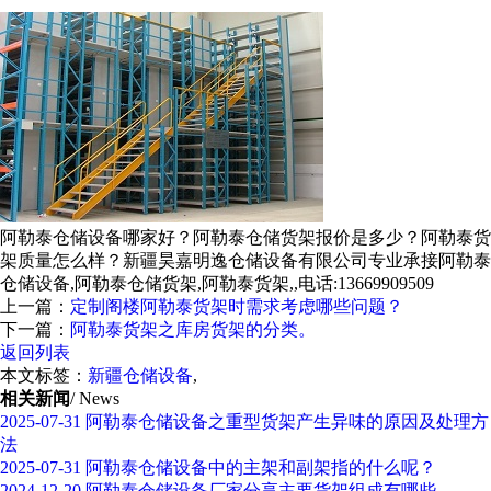
阿勒泰仓储设备哪家好？阿勒泰仓储货架报价是多少？阿勒泰货
架质量怎么样？新疆昊嘉明逸仓储设备有限公司专业承接阿勒泰
仓储设备,阿勒泰仓储货架,阿勒泰货架,,电话:13669909509
上一篇：
定制阁楼阿勒泰货架时需求考虑哪些问题？
下一篇：
阿勒泰货架之库房货架的分类。
返回列表
本文标签：
新疆仓储设备
,
相关新闻
/ News
2025-07-31
阿勒泰仓储设备之重型货架产生异味的原因及处理方
法
2025-07-31
阿勒泰仓储设备中的主架和副架指的什么呢？
2024-12-20
阿勒泰仓储设备厂家分享主要货架组成有哪些